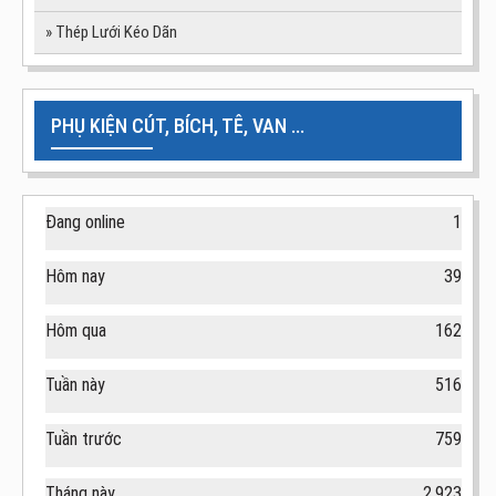
» Thép Lưới Kéo Dãn
PHỤ KIỆN CÚT, BÍCH, TÊ, VAN ...
Đang online
1
Hôm nay
39
Hôm qua
162
Tuần này
516
Tuần trước
759
Tháng này
2,923