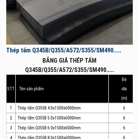
Thép tấm Q345B/Q355/A572/S355/SM490.....
BẢNG GIÁ THÉP TẤM
Q345B/Q355/A572/S355/SM490.....
Độ
STT
Tên sản phẩm
dài
(m)
1
Thép tấm Q355B 4.0x1500x6000mm
6
2
Thép tấm Q355B 5.0x1500x6000mm
6
3
Thép tấm Q355B 6.0x1500x6000mm
6
4
Thép tấm Q355B 8.0x1500x6000mm
6