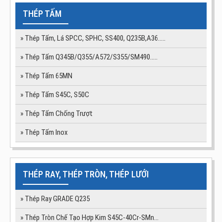
THÉP TẤM
» Thép Tấm, Lá SPCC, SPHC, SS400, Q235B,A36…..
» Thép Tấm Q345B/Q355/A572/S355/SM490.....
» Thép Tấm 65MN
» Thép Tấm S45C, S50C
» Thép Tấm Chống Trượt
» Thép Tấm Inox
THÉP RAY, THÉP TRÒN, THÉP LƯỚI
» Thép Ray GRADE Q235
» Thép Tròn Chế Tạo Hợp Kim S45C-40Cr-SMn...